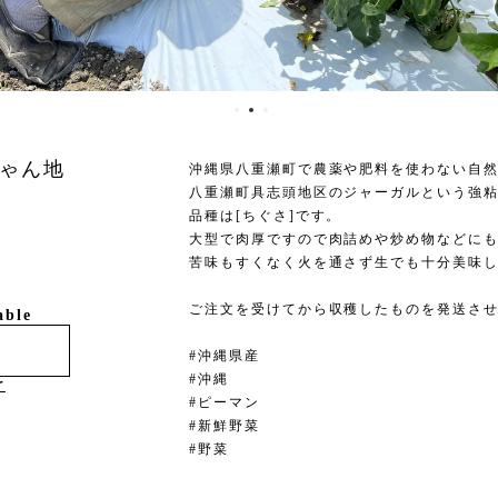
ゃん地
沖縄県八重瀬町で農薬や肥料を使わない自
八重瀬町具志頭地区のジャーガルという強
品種は[ちぐさ]です。
大型で肉厚ですので肉詰めや炒め物などに
苦味もすくなく火を通さず生でも十分美味し
ご注文を受けてから収穫したものを発送さ
able
#沖縄県産
#沖縄
け
#ピーマン
#新鮮野菜
#野菜