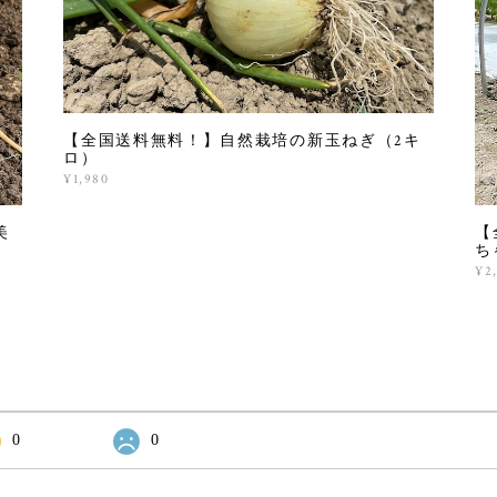
【全国送料無料！】自然栽培の新玉ねぎ（2キ
ロ）
¥1,980
美
【
ち
¥2
0
0