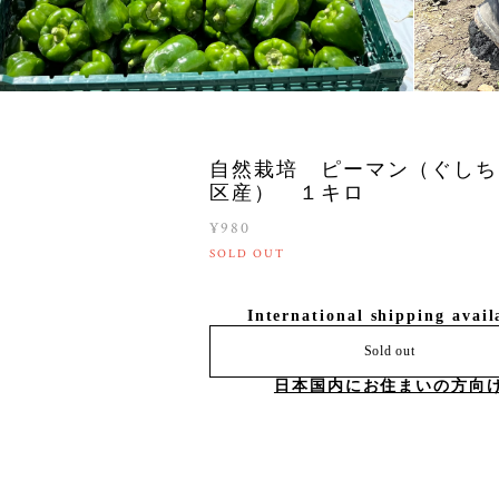
自然栽培 ピーマン（ぐしち
区産） １キロ
¥980
SOLD OUT
International shipping avail
Sold out
日本国内にお住まいの方向