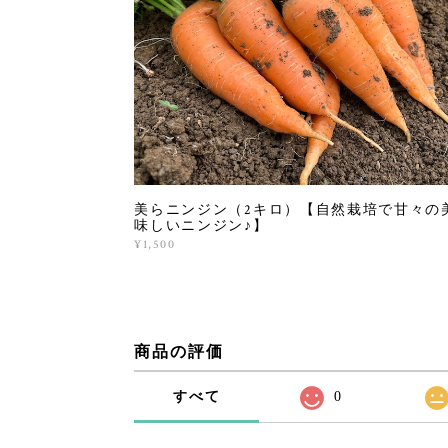
美らニンジン（2キロ）【自然栽培で甘々の
味しいニンジン♪】
¥1,500
商品の評価
すべて
0