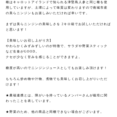
種はキャロットアイランドで知られる津堅島人参と同じ種を使
用していますが、土壌によって味質は変わりますので南城市産
の美らニンジンもお楽しみいただければ幸いです。
まずは美らニンジンの美味しさを 2キロ箱でお試しいただければ
と思います！
【美味しいお召し上がり方】
やわらかくみずみずしいのが特徴で、サラダや野菜スティック
など生食がGOOD。
クセが少なく甘みを感じることができますよ。
糖度が高いのでニンジンジュースとしてもお楽しみ頂けます！
もちろん炒め物や汁物、煮物でも美味しくお召し上がりいただ
けます！
★農福連携とは、障がいを持っているメンバーさんが栽培に関
わったことを表しています。
★野菜のため、他の商品と同梱できない場合がございます。