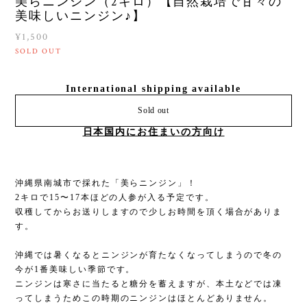
美らニンジン（2キロ）【自然栽培で甘々の
美味しいニンジン♪】
¥1,500
SOLD OUT
International shipping available
Sold out
日本国内にお住まいの方向け
沖縄県南城市で採れた「美らニンジン」！
2キロで15〜17本ほどの人参が入る予定です。
収穫してからお送りしますので少しお時間を頂く場合がありま
す。
沖縄では暑くなるとニンジンが育たなくなってしまうので冬の
今が1番美味しい季節です。
ニンジンは寒さに当たると糖分を蓄えますが、本土などでは凍
ってしまうためこの時期のニンジンはほとんどありません。