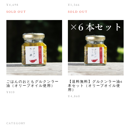
¥4,698
¥1,566
SOLD OUT
SOLD OUT
ごはんのおともグルクンラー
【送料無料】グルクンラー油6
油（オリーブオイル使用）
本セット（オリーブオイル使
用）
¥810
¥4,860
CATEGORY