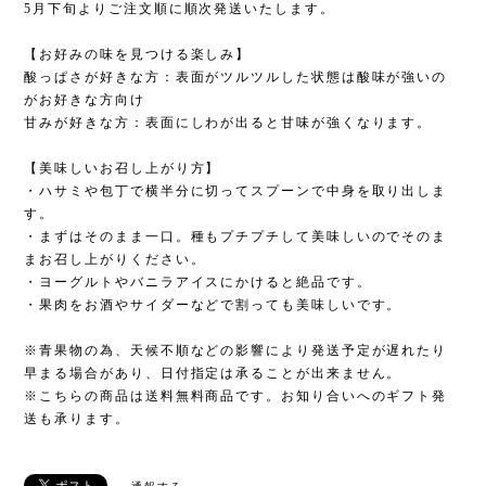
5月下旬よりご注文順に順次発送いたします。
【お好みの味を見つける楽しみ】
酸っぱさが好きな方：表面がツルツルした状態は酸味が強いの
がお好きな方向け
甘みが好きな方：表面にしわが出ると甘味が強くなります。
【美味しいお召し上がり方】
・ハサミや包丁で横半分に切ってスプーンで中身を取り出しま
す。
・まずはそのまま一口。種もプチプチして美味しいのでそのま
まお召し上がりください。
・ヨーグルトやバニラアイスにかけると絶品です。
・果肉をお酒やサイダーなどで割っても美味しいです。
※青果物の為、天候不順などの影響により発送予定が遅れたり
早まる場合があり、日付指定は承ることが出来ません。
※こちらの商品は送料無料商品です。お知り合いへのギフト発
送も承ります。