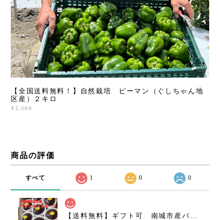
【全国送料無料！】自然栽培 ピーマン（ぐしちゃん地
区産）２キロ
¥2,500
商品の評価
すべて
1
0
0
【送料無料】ギフト可 南城市産パッションフルーツ 1kg