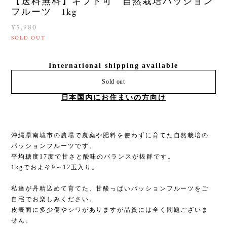
【送料無料】ギフト可 自然栽培パッション
フルーツ 1kg
¥5,980
SOLD OUT
International shipping available
Sold out
日本国内にお住まいの方向け
沖縄県南城市の農場で農薬や肥料を使わずに育てた自然栽培の
パッションフルーツです。
平均糖度17度で甘さと酸味のバランスが抜群です。
1kgでおよそ9～12玉入り。
私達が丹精込めて育てた、甘酸っぱいパッションフルーツをご
自宅でお楽しみください。
皮表面に多少傷やシワがありますが品質には全く問題ございま
せん。