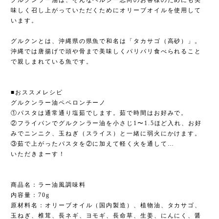
グルクンラー油は、そんなヘルシー志向のお客様のためにも美
味しく召し上がっていただくためにオリーブオイルを使用して
います。
グルクンとは、沖縄県の県魚で和名は「タカサゴ（高砂）」。
沖縄では唐揚げで頭や骨まで美味しくパリパリ食べられること
で親しまれている魚です。
■おススメレシピ
グルクンラー油ペペロンチーノ
①パスタは通常通り塩茹でします。茹で時間はお好みで。
②フライパンでグルクンラー油を小さじ1〜1.5ほど入れ、お好
みでニンニク、玉ねぎ（スライス）と一緒に弱火にかけます。
③茹で上がったパスタを②に加えて軽く火を通して…
いただきまーす！
商品名：ラー油風調味料
内容量：70g
原材料名：オリーブオイル（国内製造）、植物油、タカサゴ、
玉ねぎ、椎茸、長ネギ、ヨモギ、長命草、生姜、にんにく、醤