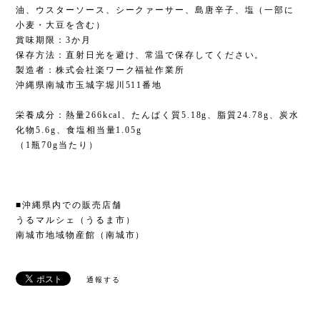
油、ウスターソース、シークァーサー、島唐辛子、塩（一部に
小麦・大豆を含む）
賞味期限：3か月
保存方法：直射日光を避け、常温で保存してください。
製造者：株式会社楽ワーク福祉作業所
沖縄県南城市玉城字堀川511番地
栄養成分：熱量266kcal、たんぱく質5.18g、脂質24.78g、炭水
化物5.6g、食塩相当量1.05g
（1瓶70g当たり）
■沖縄県内での販売店舗
うるマルシェ（うるま市）
南城市地域物産館（南城市）
通報する