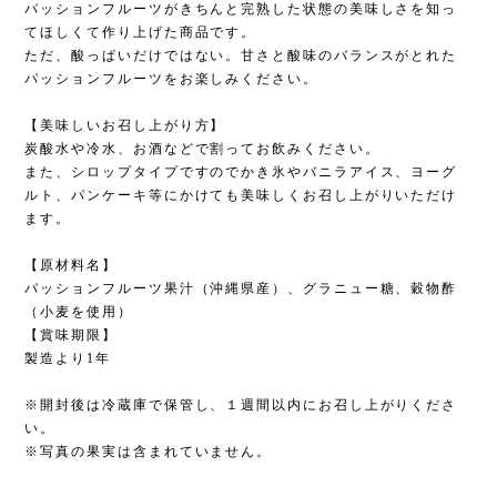
パッションフルーツがきちんと完熟した状態の美味しさを知っ
てほしくて作り上げた商品です。
ただ、酸っぱいだけではない。甘さと酸味のバランスがとれた
パッションフルーツをお楽しみください。
【美味しいお召し上がり方】
炭酸水や冷水、お酒などで割ってお飲みください。
また、シロップタイプですのでかき氷やバニラアイス、ヨーグ
ルト、パンケーキ等にかけても美味しくお召し上がりいただけ
ます。
【原材料名】
パッションフルーツ果汁（沖縄県産）、グラニュー糖、穀物酢
（小麦を使用）
【賞味期限】
製造より1年
※開封後は冷蔵庫で保管し、１週間以内にお召し上がりくださ
い。
※写真の果実は含まれていません。