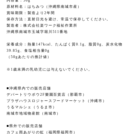
内容量：50g
原材料名：はちみつ（沖縄県南城市産）
賞味期限：製造より2年間
保存方法：直射日光を避け、常温で保存してください。
製造者：株式会社楽ワーク福祉作業所
沖縄県南城市玉城字堀川511番地
栄養成分：熱量147kcal、たんぱく質0.1g、脂質0g、炭水化物
39.85g、食塩相当量0g
（50gあたりの推計値）
※1歳未満の乳幼児には与えないでください。
■沖縄県内での販売店舗
デパートリウボウ2F樂園百貨店（那覇市）
プラザハウスロジャースフードマーケット（沖縄市）
うるマルシェ（うるま市）
南城市地域物産館（南城市）
■県外での販売店舗
カフェ雨あがりの虹（福岡県福岡市）