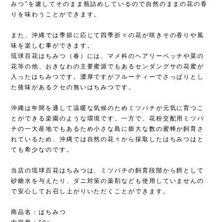
みつ”を濾してそのまま瓶詰めしているので自然のままの花の香
りを味わうことができます。
また、沖縄では季節に応じて四季折々の花が咲きその香りや風
味を楽しむ事ができます。
琉球百花はちみつ（春）には、マメ科のヘアリーベッチや菜の
花等の他、おきなわの主要蜜源でもあるセンダングサの花蜜が
入ったはちみつです。濃厚ですがフルーティーでさっぱりとし
た後味があるクセの無いはちみつです。
沖縄は年間を通して温暖な気候のためミツバチが元気に育つこ
とができる楽園のような環境です。一方で、花粉交配用ミツバ
チの一大産地でもあるため小さな島に膨大な数の蜜蜂が飼育さ
れているため、沖縄では自然の花々から採取したはちみつはと
ても希少なのです。
当店の琉球百花はちみつは、ミツバチの飼育段階から餌として
砂糖水を与えたり、ダニ対策の薬剤なども使用していませんの
で安心してお召し上がりいただくことができます。
商品名：はちみつ