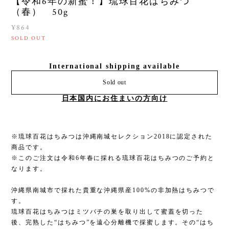
【令和6年の新蜜！】琉球百花はちみつ
（春） 50g
¥864
SOLD OUT
International shipping available
Sold out
日本国内にお住まいの方向け
※琉球百花はちみつは沖縄南城セレクション2018に認定された
商品です。
※このご注文は令和6年春に採れる琉球百花はちみつのご予約と
なります。
沖縄県南城市で採れた貴重な沖縄県産100%の非加熱はちみつで
す。
琉球百花はちみつはミツバチの巣を取り出して蜜蓋を切った
後、完熟した“はちみつ”を遠心分離機で採蜜します。その“はち