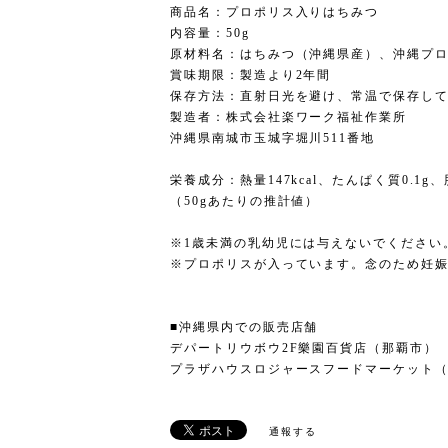
商品名：プロポリス入りはちみつ
内容量：50g
原材料名：はちみつ（沖縄県産）、沖縄プ
賞味期限：製造より2年間
保存方法：直射日光を避け、常温で保存し
製造者：株式会社楽ワーク福祉作業所
沖縄県南城市玉城字堀川511番地
栄養成分：熱量147kcal、たんぱく質0.1g、
（50gあたりの推計値）
※1歳未満の乳幼児には与えないでください
※プロポリスが入っています。念のため妊
■沖縄県内での販売店舗
デパートリウボウ2F樂園百貨店（那覇市）
プラザハウスロジャースフードマーケット
通報する