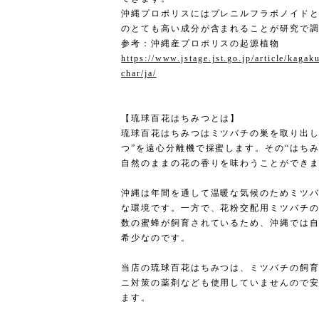
沖縄プロポリスにはプレニルフラボノイド
のとても高い成分が含まれることが研究で
参考：沖縄産プロポリスの起源植物
https://www.jstage.jst.go.jp/article/kagak
char/ja/
【琉球百花はちみつとは】
琉球百花はちみつはミツバチの巣を取り出し
つ”を遠心分離機で採蜜します。その“はち
自然のままの花の香りを味わうことができ
沖縄は年間を通して温暖な気候のためミツ
な環境です。一方で、花粉交配用ミツバチ
数の蜜蜂が飼育されているため、沖縄では
希少なのです。
当店の琉球百花はちみつは、ミツバチの飼
ニ対策の薬剤なども使用していませんので
ます。