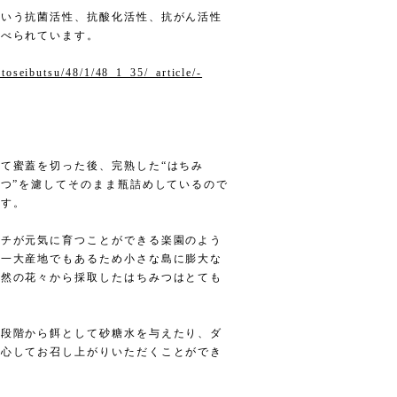
という抗菌活性、抗酸化活性、抗がん活性
調べられています。
utoseibutsu/48/1/48_1_35/_article/-
て蜜蓋を切った後、完熟した“はちみ
みつ”を濾してそのまま瓶詰めしているので
ます。
バチが元気に育つことができる楽園のよう
の一大産地でもあるため小さな島に膨大な
自然の花々から採取したはちみつはとても
育段階から餌として砂糖水を与えたり、ダ
安心してお召し上がりいただくことができ