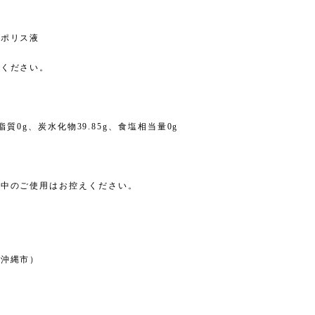
ロポリス液
てください。
脂質0g、炭水化物39.85g、食塩相当量0g
。
娠中のご使用はお控えください。
（沖縄市）