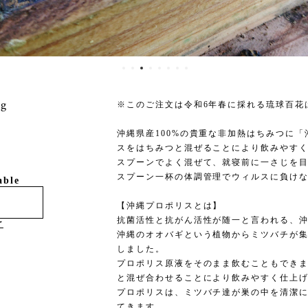
g
※このご注文は令和6年春に採れる琉球百花
沖縄県産100%の貴重な非加熱はちみつに
スをはちみつと混ぜることにより飲みやす
スプーンでよく混ぜて、就寝前に一さじを
スプーン一杯の体調管理でウィルスに負け
able
【沖縄プロポリスとは】
抗菌活性と抗がん活性が随一と言われる、
け
沖縄のオオバギという植物からミツバチが
しました。
プロポリス原液をそのまま飲むこともでき
と混ぜ合わせることにより飲みやすく仕上
プロポリスは、ミツバチ達が巣の中を清潔
てきます。