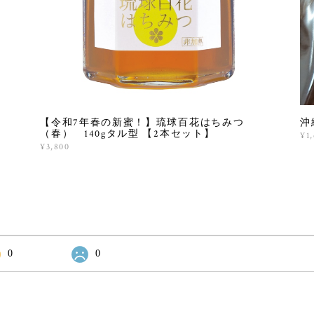
【令和7年春の新蜜！】琉球百花はちみつ
沖
（春） 140gタル型 【2本セット】
¥1
¥3,800
0
0