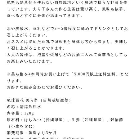
肥料も除草剤も使わない自然栽培という農法で様々な野菜を作
っています。えり子さんの作る生姜は薫り高く、風味も抜群。
食べるとすぐに身体が温まってきます。
水や炭酸水、豆乳などで3～5倍程度に薄めてドリンクとしてお
召し上がりください。
おススメは温めた豆乳で薄めると身体も芯から温まり、美味し
く召し上がることができます。
大人の皆様は、泡盛や焼酎などのお酒に入れて食前酒としても
お楽しみいただけます。
※美ら酢を4本同時お買い上げで「5,000円以上送料無料」とな
ります。
お好きな組み合わせでお選びください。
琉球百花 美ら酢（自然栽培生姜）
名称：清涼飲料水
内容量：120g
原材料：はちみつ（沖縄県産）、生姜（沖縄県産）、穀物酢
（小麦を含む）
消費期限：製造より3か月