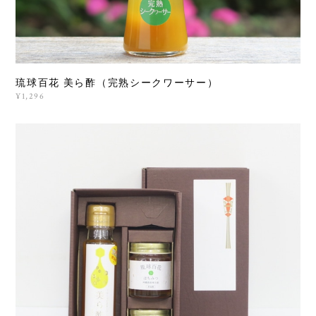
琉球百花 美ら酢（完熟シークワーサー）
¥1,296