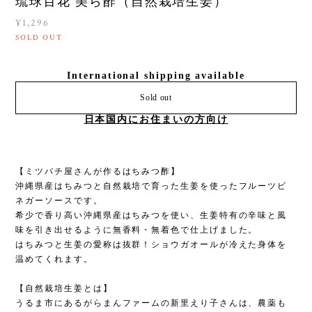
琉球百花 美ら酢（自然栽培生姜）
¥1,296
SOLD OUT
International shipping available
Sold out
日本国内にお住まいの方向け
【ミツバチ屋さんが作るはちみつ酢】
沖縄県産はちみつと自然栽培で育った生姜を使ったフルーツビ
ネガーソースです。
希少で香り高い沖縄県産はちみつを使い、生姜特有の辛味と風
味を引き出せるように無香料・無着色で仕上げました。
はちみつと生姜の愛称は抜群！ショウガオールが冷えた身体を
温めてくれます。
【自然栽培生姜とは】
うるま市にあるがらまんファームの新里えり子さんは、農薬も