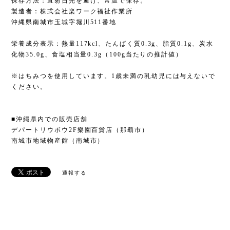
保存方法：直射日光を避け、常温で保存。
製造者：株式会社楽ワーク福祉作業所
沖縄県南城市玉城字堀川511番地
栄養成分表示：熱量117kcl、たんぱく質0.3g、脂質0.1g、炭水
化物35.0g、食塩相当量0.3g（100g当たりの推計値）
※はちみつを使用しています。1歳未満の乳幼児には与えないで
ください。
■沖縄県内での販売店舗
デパートリウボウ2F樂園百貨店（那覇市）
南城市地域物産館（南城市）
通報する